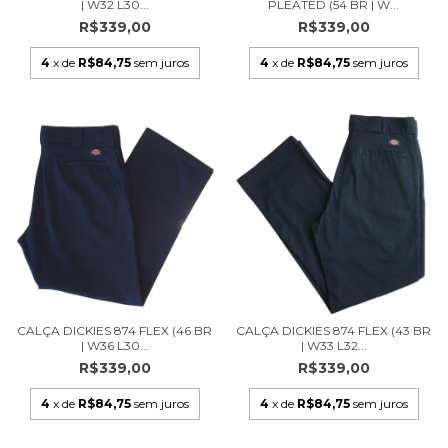
| W32 L30...
PLEATED (54 BR | W...
R$339,00
R$339,00
4
x de
R$84,75
sem juros
4
x de
R$84,75
sem juros
CALÇA DICKIES 874 FLEX (46 BR
CALÇA DICKIES 874 FLEX (43 BR
| W36 L30...
| W33 L32...
R$339,00
R$339,00
4
x de
R$84,75
sem juros
4
x de
R$84,75
sem juros